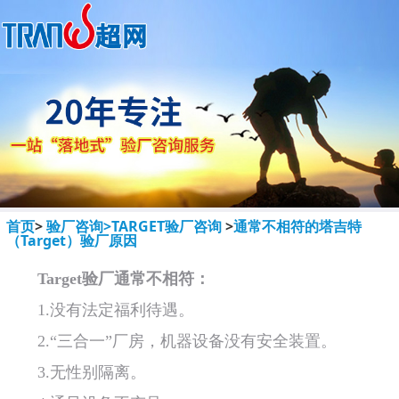
首页
>
验厂咨询>
TARGET验厂咨询
>
通常不相符的塔吉特
（Target）验厂原因
Target验厂通常不相符：
1.没有法定福利待遇。
2.“三合一”厂房，机器设备没有安全装置。
3.无性别隔离。