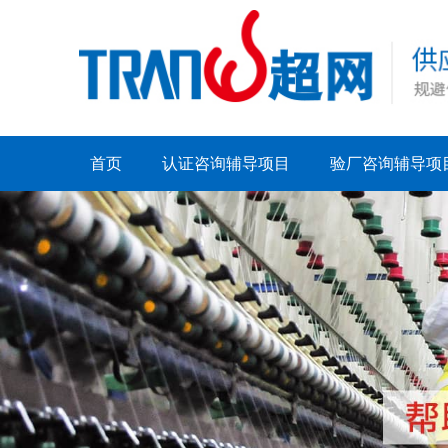
首页
认证咨询辅导项目
验厂咨询辅导项