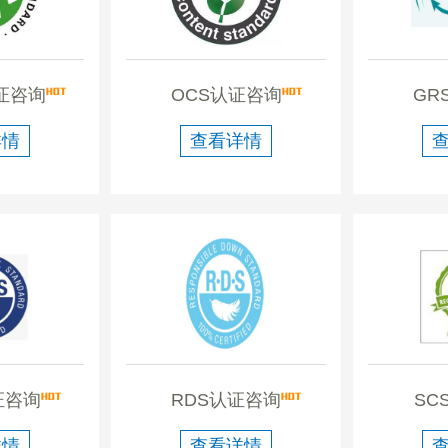
证咨询
OCS认证咨询
GR
详情
查看详情
证咨询
RDS认证咨询
SC
详情
查看详情