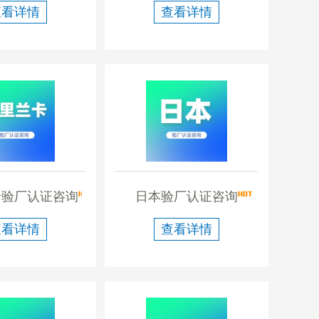
询
查看详情
查看详情
卡验厂认证咨询
日本验厂认证咨询
查看详情
查看详情