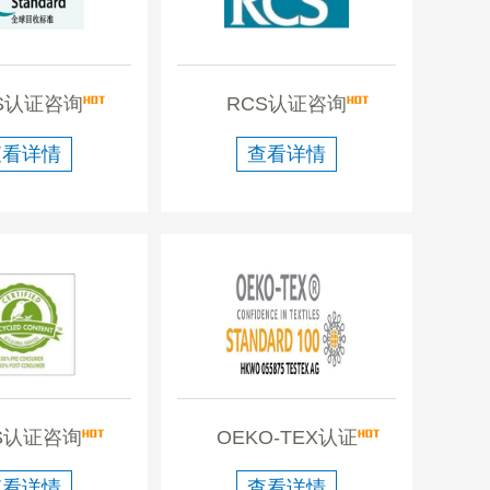
S认证咨询
RCS认证咨询
查看详情
查看详情
S认证咨询
OEKO-TEX认证
查看详情
查看详情