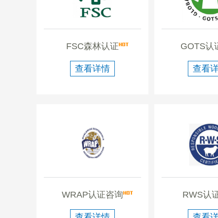
FSC森林认证
GOTS认
查看详情
查看
WRAP认证咨询
RWS认
查看详情
查看