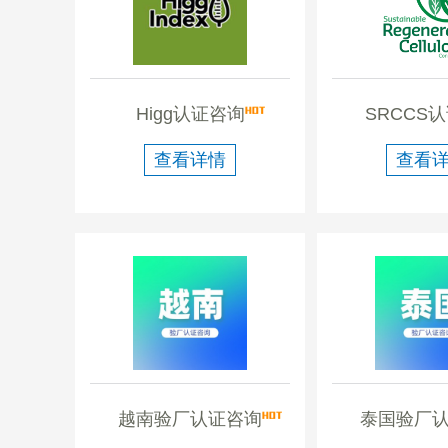
Higg认证咨询
SRCCS
查看详情
查看
越南验厂认证咨询
泰国验厂