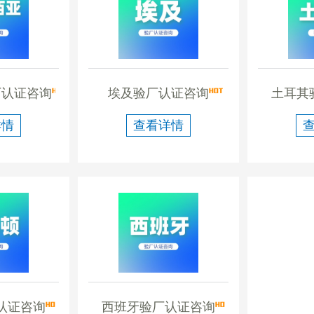
厂认证咨询
埃及验厂认证咨询
土耳其
详情
查看详情
认证咨询
西班牙验厂认证咨询