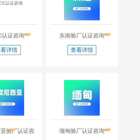
CC认证咨询
东南验厂认证咨询
查看详情
查看详情
西亚验厂认证咨
缅甸验厂认证咨询