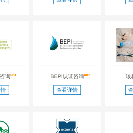
证咨询
BEPI认证咨询
碳
详情
查看详情