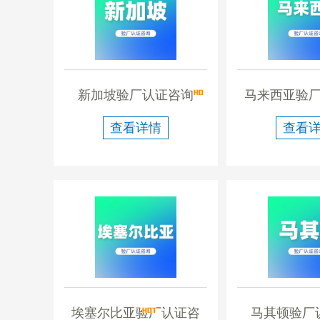
新加坡验厂认证咨询
马来西亚验
查看详情
查看
埃塞尔比亚验厂认证咨
马其顿验厂