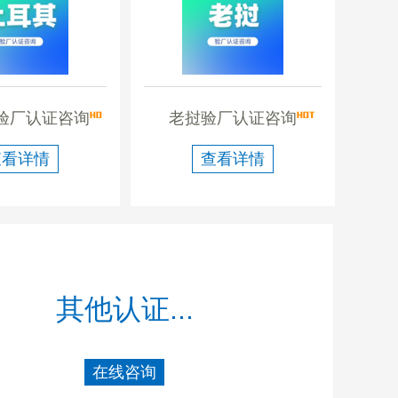
验厂认证咨询
老挝验厂认证咨询
查看详情
查看详情
其他认证...
在线咨询